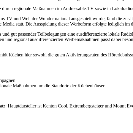
urch regionale Maßnahmen im Addressable-TV sowie in Lokalradios run
 TV und Welt der Wunder national ausgespielt wurde, fand die zusätz
edia statt. Die Ausspielung dieser Werbeform erfolgte lediglich im d
s und gut passender Teilbelegungen eine ausdifferenzierte lokale Ra
len und regional ausdifferenzierten Werbemaßnahmen passt dabei be
midt Küchen hier sowohl die guten Aktivierungsraten des Hörerlebnisse
ampagnen.
egionale Maßnahmen um die Standorte der Küchenhäuser.
z: Hauptdarsteller ist Kenton Cool, Extrembergsteiger und Mount Eve