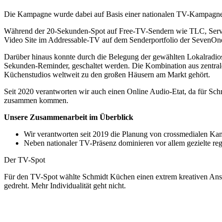
Die Kampagne wurde dabei auf Basis einer nationalen TV-Kampagne d
Während der 20-Sekunden-Spot auf Free-TV-Sendern wie TLC, Servus
Video Site im Addressable-TV auf dem Senderportfolio der SevenOne M
Darüber hinaus konnte durch die Belegung der gewählten Lokalradio
Sekunden-Reminder, geschaltet werden. Die Kombination aus zentra
Küchenstudios weltweit zu den großen Häusern am Markt gehört.
Seit 2020 verantworten wir auch einen Online Audio-Etat, da für Sch
zusammen kommen.
Unsere Zusammenarbeit im Überblick
Wir verantworten seit 2019 die Planung von crossmedialen K
Neben nationaler TV-Präsenz dominieren vor allem gezielte r
Der TV-Spot
Für den TV-Spot wählte Schmidt Küchen einen extrem kreativen Ansat
gedreht. Mehr Individualität geht nicht.