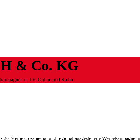
bH & Co. KG
bekampagnen in TV, Online und Radio
2019 eine crossmedial und regional ausgesteuerte Werbekampagne i